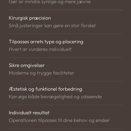
Gør ar mindre synlige og mere jævne
mindre synligt. Under behandlingen vil du opleve let
ubehag afhængigt af metode, men det er en
Kirurgisk præcision
kontrolleret proces.
Små justeringer kan gøre en stor forskel
Efter behandlingen kan der være rødme, hævelse
eller ømhed i området, hvilket er en naturlig del af
Tilpasses arrets type og placering
helingen. Resultatet udvikler sig gradvist over tid,
Hvert ar vurderes individuelt
hvor arret bliver blødere, glattere og mindre synligt.
For dig betyder det et ar, der fremstår mere diskret
Sikre omgivelser
og harmonisk i forhold til din hud.
Moderne og trygge faciliteter
Æstetisk og funktionel forbedring
Kan øge både bevægelighed og udseende
Individuelt resultat
Operationen tilpasses til dine behov og ønsker