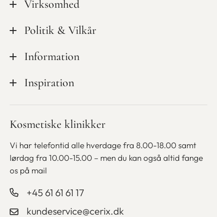
Virksomhed
Tilsynsrapporter
Politik & Vilkår
Kvalitet & sikkerhed
Privatlivspolitik
Information
Mød personalet
Cookiepolitik
Ledige stillinger hos CeriX
Kampagner
Inspiration
Handelsbetingelser
Udstyr
Medlemsskab
Finansiering
Blog
Kosmetiske klinikker
Bliv kosmetisk sygeplejerske
Gavekort
Betaling med ViaBill
Vi har telefontid alle hverdage fra 8.00-18.00 samt
lørdag fra
10.00-15.00 – men du kan også altid fange
os på mail
+45 61 61 61 17
kundeservice@cerix.dk