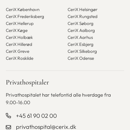
CeriX København
CeriX Helsingør
CeriX Frederiksberg
CeriX Rungsted
CeriX Hellerup
CeriX Søborg
CeriX Køge
CeriX Aalborg
CeriX Holbæk
CeriX Aarhus
CeriX Hillerød
CeriX Esbjerg
CeriX Greve
CeriX Silkeborg
CeriX Roskilde
CeriX Odense
Privathospitaler
Privathospitalet har telefontid alle
hverdage fra
9.00-16.00
+45 61 90 02 00
privathospital@cerix.dk