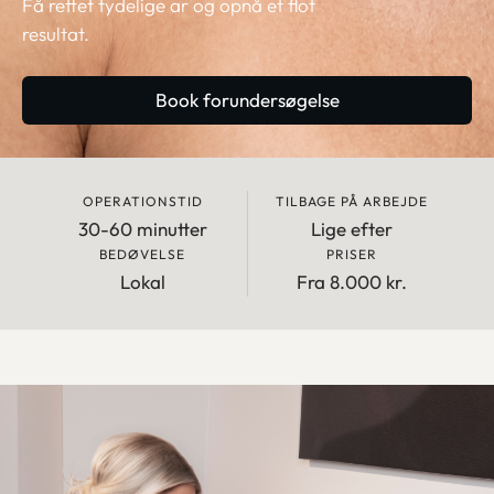
Få rettet tydelige ar og opnå et flot
resultat.
Book forundersøgelse
OPERATIONSTID
TILBAGE PÅ ARBEJDE
30-60 minutter
Lige efter
BEDØVELSE
PRISER
Lokal
Fra 8.000 kr.