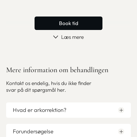
og mentalt, og arbejder med kirurgisk præcision, fordi
små justeringer kan gøre en stor forskel for det
samlede udtryk.
Book tid
Book forundersøgelse
Bliv medlem
Læs mere
Mere information om behandlingen
Kontakt os endelig, hvis du ikke finder
svar på dit spørgsmål her.
Hvad er arkorrektion?
Forundersøgelse