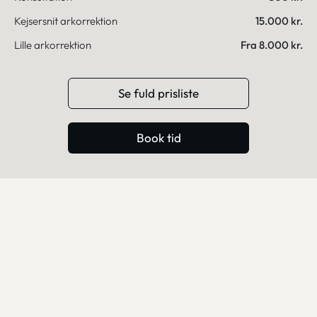
En mere ensartet struktur og farve i huden
Kejsersnit arkorrektion
15.000 kr.
omkring arret
Lille arkorrektion
Fra 8.000 kr.
Forbedret mobilitet ved strammende eller
fortykkede ar, hvor huden trækker
Se fuld prisliste
Større tryghed i sociale og visuelle situationer
takket være et mere diskret og harmonisk udtryk
Et skånsomt indgreb med et langtidsholdbart
Book tid
resultat
Tryghed og sikkerhed på CeriX
Privathospital
Hos os udføres arkorrektion af erfarne speciallæger i
plastikkirurgi i moderne og trygge faciliteter på CeriX
Privathospital i Hellerup og Aalborg. Vi tager os tid til
at forstå, hvad arret betyder for dig, både æstetisk