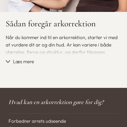
situationer
Skånsom behandling med langtidsholdbart
Sådan foregår arkorrektion
resultat
Når du kommer ind til en arkorrektion, starter vi med
Book forundersøgelse
Bliv medlem
at vurdere dit ar og din hud. Ar kan variere i både
størrelse, farve og struktur, og derfor tilpasses
behandlingen altid individuelt. Vi gennemgår dine
Læs mere
ønsker og forventninger og vurderer, hvilken metode
der bedst kan forbedre arrets udseende.
Selve behandlingen afhænger af typen af ar, men kan
bestå af kirurgisk korrektion, laserbehandling eller en
Hvad kan en arkorrektion gøre for dig?
kombination. Ved kirurgisk arkorrektion fjernes eller
justeres arret, så det bliver smallere og mere diskret.
Ved laserbehandling arbejdes der med hudens
Forbedrer arrets udseende
struktur og farve, så arret bliver mere jævnt og