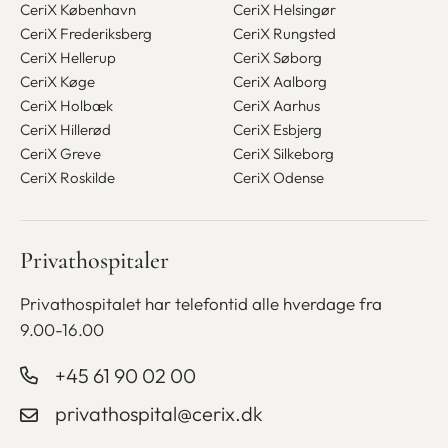
CeriX København
CeriX Helsingør
CeriX Frederiksberg
CeriX Rungsted
CeriX Hellerup
CeriX Søborg
CeriX Køge
CeriX Aalborg
CeriX Holbæk
CeriX Aarhus
CeriX Hillerød
CeriX Esbjerg
CeriX Greve
CeriX Silkeborg
CeriX Roskilde
CeriX Odense
Privathospitaler
Privathospitalet har telefontid alle
hverdage fra
9.00-16.00
+45 61 90 02 00
privathospital@cerix.dk