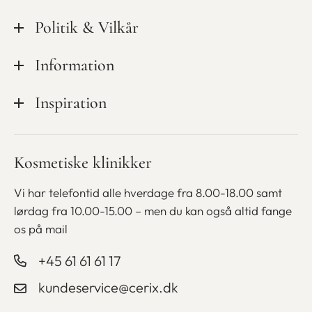
Tilsynsrapporter
Politik & Vilkår
Kvalitet & sikkerhed
Privatlivspolitik
Information
Mød personalet
Cookiepolitik
Ledige stillinger hos CeriX
Kampagner
Inspiration
Handelsbetingelser
Udstyr
Medlemsskab
Finansiering
Blog
Kosmetiske klinikker
Bliv kosmetisk sygeplejerske
Gavekort
Betaling med ViaBill
Vi har telefontid alle hverdage fra 8.00-18.00 samt
lørdag fra
10.00-15.00 – men du kan også altid fange
os på mail
+45 61 61 61 17
kundeservice@cerix.dk