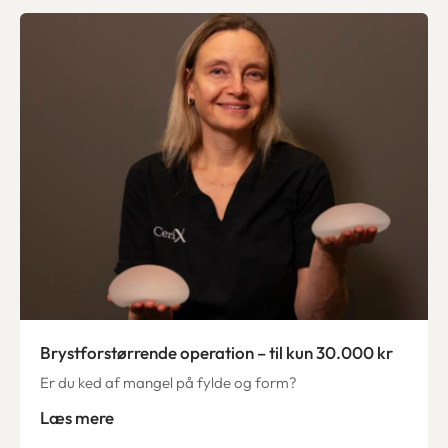
Brystforstørrende operation – til kun 30.000 kr
Er du ked af mangel på fylde og form?
Læs mere