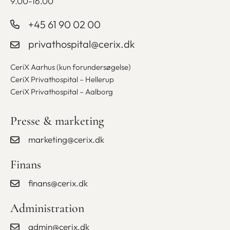
9.00-16.00
+45 61 90 02 00
privathospital@cerix.dk
CeriX Aarhus (kun forundersøgelse)
CeriX Privathospital – Hellerup
CeriX Privathospital – Aalborg
Presse & marketing
marketing@cerix.dk
Finans
finans@cerix.dk
Administration
admin@cerix.dk