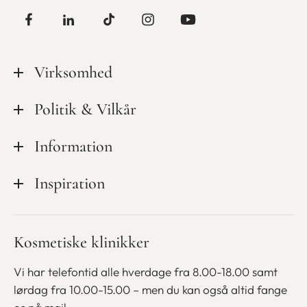
Virksomhed
Tilsynsrapporter
Politik & Vilkår
Kvalitet & sikkerhed
Privatlivspolitik
Information
Mød personalet
Cookiepolitik
Ledige stillinger hos CeriX
Kampagner
Inspiration
Handelsbetingelser
Udstyr
Medlemsskab
Finansiering
Blog
Kosmetiske klinikker
Bliv kosmetisk sygeplejerske
Gavekort
Betaling med ViaBill
Vi har telefontid alle hverdage fra 8.00-18.00 samt
lørdag fra
10.00-15.00 – men du kan også altid fange