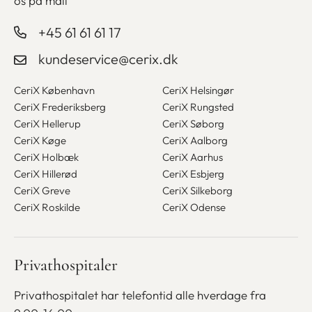
os på mail
+45 61 61 61 17
kundeservice@cerix.dk
CeriX København
CeriX Helsingør
CeriX Frederiksberg
CeriX Rungsted
CeriX Hellerup
CeriX Søborg
CeriX Køge
CeriX Aalborg
CeriX Holbæk
CeriX Aarhus
CeriX Hillerød
CeriX Esbjerg
CeriX Greve
CeriX Silkeborg
CeriX Roskilde
CeriX Odense
Privathospitaler
Privathospitalet har telefontid alle
hverdage fra