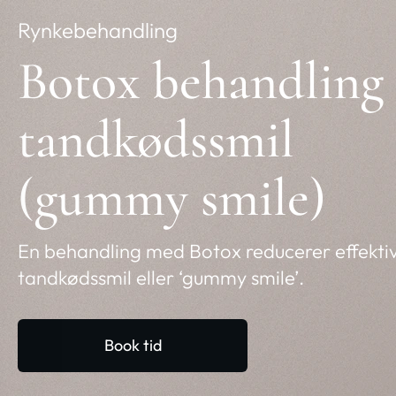
Rynkebehandling
Botox behandling 
tandkødssmil
(gummy smile)
En behandling med Botox reducerer effektivt
tandkødssmil eller ‘gummy smile’.
Book tid