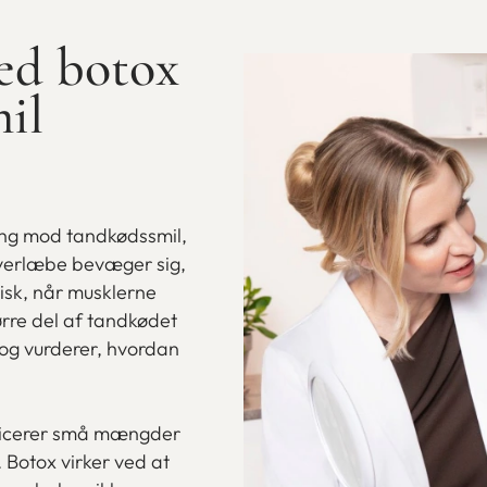
ed botox
il
ing mod tandkødssmil,
overlæbe bevæger sig,
isk, når musklerne
ørre del af tandkødet
 og vurderer, hvordan
injicerer små mængder
 Botox virker ved at