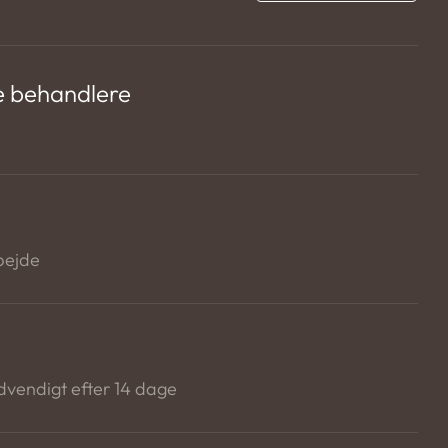
e behandlere
bejde
nødvendigt efter 14 dage