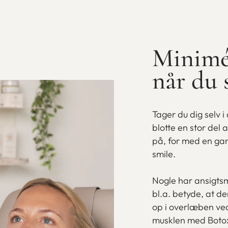
Minimé
når du 
Tager du dig selv i
blotte en stor del
på, for med en gan
smile.
Nogle har ansigtsm
bl.a. betyde, at 
op i overlæben ve
musklen med Botox