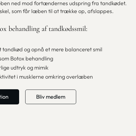
ben ned mod fortændernes udspring fra tandkødet.
kel, som får læben til at trække op, afslappes.
ox behandling af tandkødssmil:
t tandkød og opnå et mere balanceret smil
nsom Botox behandling
rlige udtryk og mimik
tivitet i musklerne omkring overlæben
tion
Bliv medlem