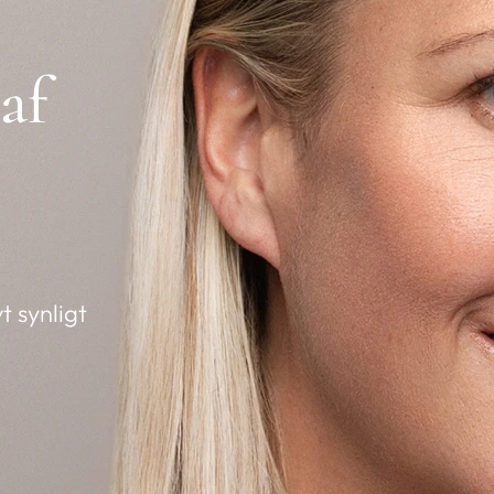
af
 synligt