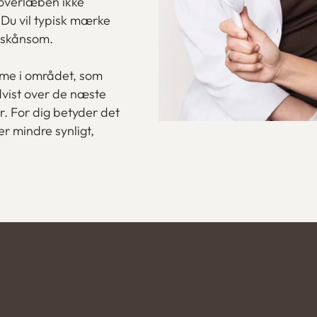
 overlæben ikke
. Du vil typisk mærke
g skånsom.
dme i området, som
advist over de næste
er. For dig betyder det
r mindre synligt,