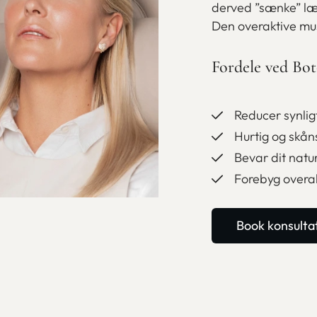
derved ”sænke” læ
Den overaktive mus
Fordele ved Bot
Reducer synlig
Hurtig og skå
Bevar dit natu
Forebyg overak
Book konsulta