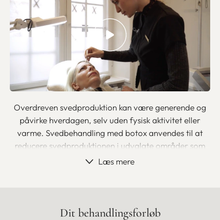
Overdreven svedproduktion kan være generende og
påvirke hverdagen, selv uden fysisk aktivitet eller
varme. Svedbehandling med botox anvendes til at
reducere svedproduktionen i udvalgte områder som
armhuler, hænder eller fødder.
Læs mere
Videnskaben bag reduceret svedproduktion
Botox virker ved midlertidigt at blokere de
Dit behandlingsforløb
nerveimpulser, som aktiverer svedkirtlerne i det