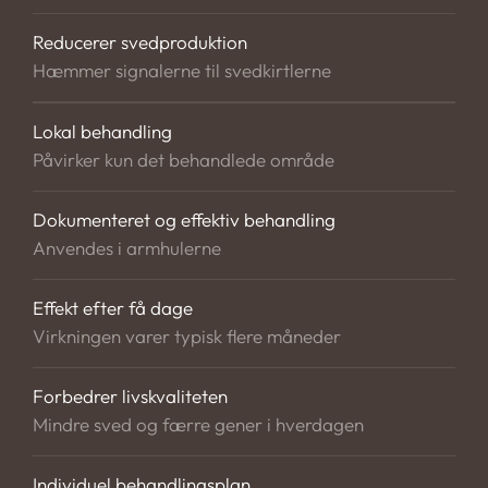
signaler fra nerverne, som stimulerer svedkirtlerne,
Reducerer svedproduktion
og dermed reduceres svedproduktionen. Under
Hæmmer signalerne til svedkirtlerne
behandlingen vil du mærke små stik, men det er en
hurtig og skånsom behandling.
Lokal behandling
Påvirker kun det behandlede område
Efter behandlingen kan der være let rødme eller små
mærker, som hurtigt forsvinder. Effekten begynder
typisk at kunne mærkes inden for få dage og udvikler
Dokumenteret og effektiv behandling
sig over den første uge. For dig betyder det en
Anvendes i armhulerne
markant reduktion af sved, så du kan føle dig mere
tør, komfortabel og tryg i din hverdag.
Effekt efter få dage
Virkningen varer typisk flere måneder
Forbedrer livskvaliteten
Mindre sved og færre gener i hverdagen
Individuel behandlingsplan