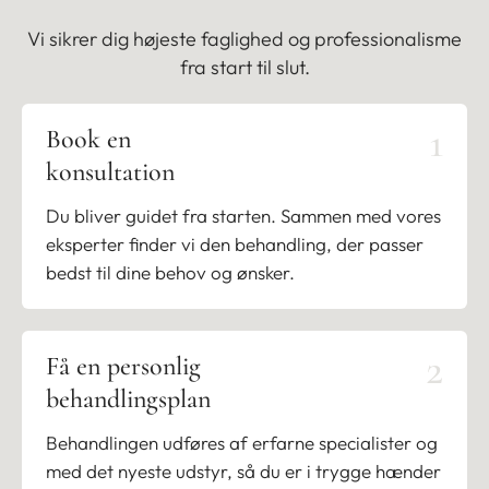
behandlede område. Når signalerne dæmpes,
Vi sikrer dig højeste faglighed og professionalisme
reduceres svedkirtlernes aktivitet.
fra start til slut.
Behandlingen påvirker udelukkende de lokale
1
svedkirtler og ændrer ikke kroppens evne til at
Book en
regulere temperatur generelt. Effekten udvikler sig
konsultation
typisk i løbet af få dage efter behandlingen.
Du bliver guidet fra starten. Sammen med vores
Resultatet er en markant reduceret svedproduktion i
eksperter finder vi den behandling, der passer
det behandlede område og en mere tør og behagelig
bedst til dine behov og ønsker.
hud i hverdagen.
2
Få en personlig
Book konsultation
Bliv medlem
behandlingsplan
Behandlingen udføres af erfarne specialister og
med det nyeste udstyr, så du er i trygge hænder