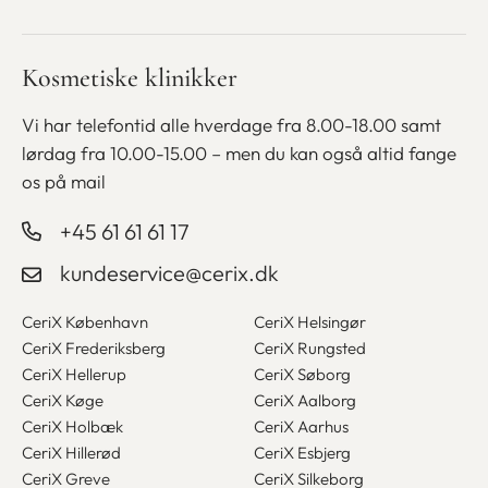
Udstyr
Medlemsskab
Finansiering
Blog
Kosmetiske klinikker
Bliv kosmetisk sygeplejerske
Gavekort
Betaling med ViaBill
Vi har telefontid alle hverdage fra 8.00-18.00 samt
lørdag fra
10.00-15.00 – men du kan også altid fange
os på mail
+45 61 61 61 17
kundeservice@cerix.dk
CeriX København
CeriX Helsingør
CeriX Frederiksberg
CeriX Rungsted
CeriX Hellerup
CeriX Søborg
CeriX Køge
CeriX Aalborg
CeriX Holbæk
CeriX Aarhus
CeriX Hillerød
CeriX Esbjerg
CeriX Greve
CeriX Silkeborg