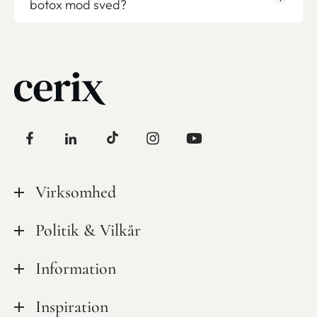
botox mod sved?
Virksomhed
Tilsynsrapporter
Politik & Vilkår
Kvalitet & sikkerhed
Privatlivspolitik
Information
Mød personalet
Cookiepolitik
Ledige stillinger hos CeriX
Kampagner
Inspiration
Handelsbetingelser