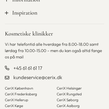
Cookiepolitik
Ledige stillinger hos CeriX
Kampagner
Inspiration
Handelsbetingelser
Udstyr
Medlemsskab
Finansiering
Blog
Kosmetiske klinikker
Bliv kosmetisk sygeplejerske
Gavekort
Betaling med ViaBill
Vi har telefontid alle hverdage fra 8.00-18.00 samt
lørdag fra
10.00-15.00 – men du kan også altid fange
os på mail
+45 61 61 61 17
kundeservice@cerix.dk
CeriX København
CeriX Helsingør
CeriX Frederiksberg
CeriX Rungsted
CeriX Hellerup
CeriX Søborg
CeriX Køge
CeriX Aalborg