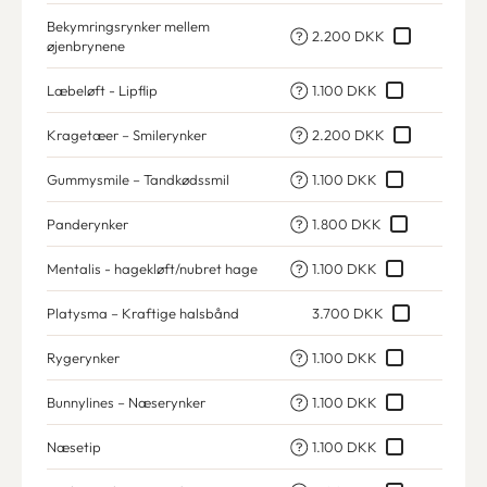
Bekymringsrynker mellem
2.200 DKK
øjenbrynene
Læbeløft - Lipflip
1.100 DKK
Kragetæer – Smilerynker
2.200 DKK
Gummysmile – Tandkødssmil
1.100 DKK
Panderynker
1.800 DKK
Mentalis - hagekløft/nubret hage
1.100 DKK
Platysma – Kraftige halsbånd
3.700 DKK
Rygerynker
1.100 DKK
Bunnylines – Næserynker
1.100 DKK
Næsetip
1.100 DKK