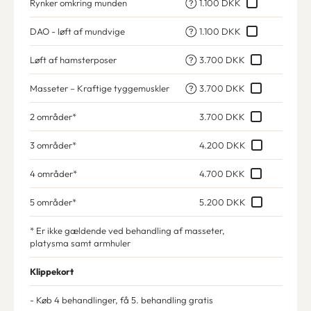
Rynker omkring munden
1.100 DKK
DAO - løft af mundvige
1.100 DKK
Løft af hamsterposer
3.700 DKK
Masseter – Kraftige tyggemuskler
3.700 DKK
2 områder*
3.700 DKK
3 områder*
4.200 DKK
4 områder*
4.700 DKK
5 områder*
5.200 DKK
* Er ikke gældende ved behandling af masseter,
platysma samt armhuler
Klippekort
- Køb 4 behandlinger, få 5. behandling gratis