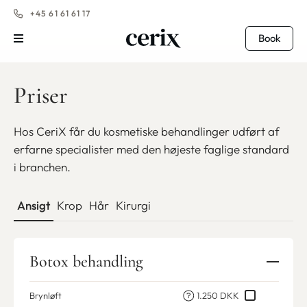
+45 61 61 61 17
Book
Priser
Hos CeriX får du kosmetiske behandlinger udført af
erfarne specialister med den højeste faglige standard
i branchen.
Ansigt
Krop
Hår
Kirurgi
Botox behandling
Brynløft
1.250 DKK