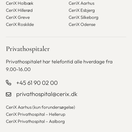
CeriX Holbæk
CeriX Aarhus
CeriX Hillerød
CeriX Esbjerg
CeriX Greve
CeriX Silkeborg
CeriX Roskilde
CeriX Odense
Privathospitaler
Privathospitalet har telefontid alle
hverdage fra
9.00-16.00
+45 61 90 02 00
privathospital@cerix.dk
CeriX Aarhus (kun forundersøgelse)
CeriX Privathospital – Hellerup
CeriX Privathospital – Aalborg