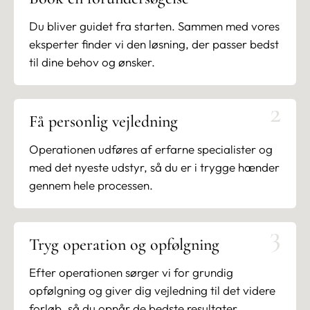
CeriX Privathospital af erfarne plastikkirurger i
Du bliver guidet fra starten. Sammen med vores
trygge, professionelle rammer, og forløbet
eksperter finder vi den løsning, der passer bedst
planlægges altid med udgangspunkt i din anatomi og
til dine behov og ønsker.
dine ønsker.
Fordele ved en brystforstørrelse
2
Få personlig vejledning
Form og størrelse tilpasses din krop, dine
Operationen udføres af erfarne specialister og
proportioner og dine ønsker
med det nyeste udstyr, så du er i trygge hænder
Implantater af højeste kvalitet og dokumenteret
gennem hele processen.
sikkerhed
Mere fylde og en mere harmonisk silhuet
3
Tryg operation og opfølgning
Tryg og erfaren vejledning af specialiserede
plastikkirurger hele vejen
Efter operationen sørger vi for grundig
opfølgning og giver dig vejledning til det videre
Sådan foregår operationen
forløb, så du opnår de bedste resultater.