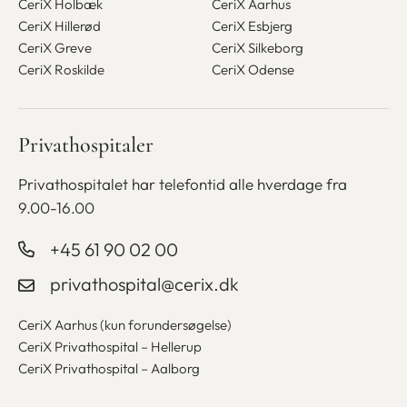
CeriX Holbæk
CeriX Aarhus
CeriX Hillerød
CeriX Esbjerg
CeriX Greve
CeriX Silkeborg
CeriX Roskilde
CeriX Odense
Privathospitaler
Privathospitalet har telefontid alle
hverdage fra
9.00-16.00
+45 61 90 02 00
privathospital@cerix.dk
CeriX Aarhus (kun forundersøgelse)
CeriX Privathospital – Hellerup
CeriX Privathospital – Aalborg