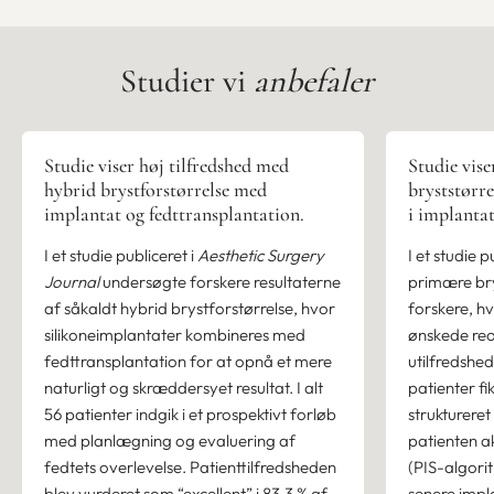
Studier vi
anbefaler
Studie viser høj tilfredshed med
Studie vise
hybrid brystforstørrelse med
bryststørre
implantat og fedttransplantation.
i implantat
I et studie publiceret i
Aesthetic Surgery
I et studie 
Journal
undersøgte forskere resultaterne
primære bry
af såkaldt hybrid brystforstørrelse, hvor
forskere, h
silikoneimplantater kombineres med
ønskede reo
fedttransplantation for at opnå et mere
utilfredshed
naturligt og skræddersyet resultat. I alt
patienter fi
56 patienter indgik i et prospektivt forløb
strukturere
med planlægning og evaluering af
patienten ak
fedtets overlevelse. Patienttilfredsheden
(PIS-algori
blev vurderet som “excellent” i 83,3 % af
senere impl