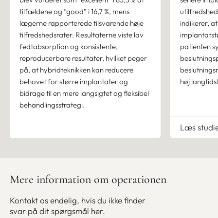
tilfældene og “good” i 16,7 %, mens
utilfredshe
lægerne rapporterede tilsvarende høje
indikerer, a
tilfredshedsrater. Resultaterne viste lav
implantatstø
fedtabsorption og konsistente,
patienten s
reproducerbare resultater, hvilket peger
beslutnings
på, at hybridteknikken kan reducere
beslutnings
behovet for større implantater og
høj langtids
bidrage til en mere langsigtet og fleksibel
behandlingsstrategi.
Læs studi
Mere information om operationen
Kontakt os endelig, hvis du ikke finder
svar på dit spørgsmål her.