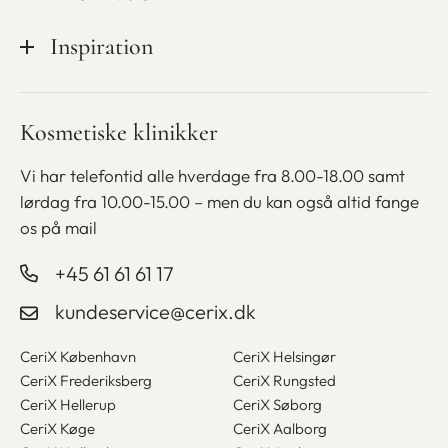
Cookiepolitik
Ledige stillinger hos CeriX
Kampagner
Inspiration
Handelsbetingelser
Udstyr
Medlemsskab
Finansiering
Blog
Kosmetiske klinikker
Bliv kosmetisk sygeplejerske
Gavekort
Betaling med ViaBill
Vi har telefontid alle hverdage fra 8.00-18.00 samt
lørdag fra
10.00-15.00 – men du kan også altid fange
os på mail
+45 61 61 61 17
kundeservice@cerix.dk
CeriX København
CeriX Helsingør
CeriX Frederiksberg
CeriX Rungsted
CeriX Hellerup
CeriX Søborg
CeriX Køge
CeriX Aalborg