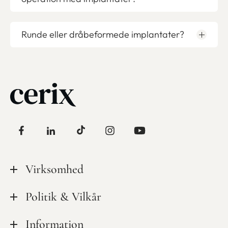
Runde eller dråbeformede implantater?
Virksomhed
Tilsynsrapporter
Politik & Vilkår
Kvalitet & sikkerhed
Privatlivspolitik
Information
Mød personalet