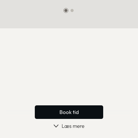
Book forundersøgelse
Bliv medlem
Book tid
Læs mere