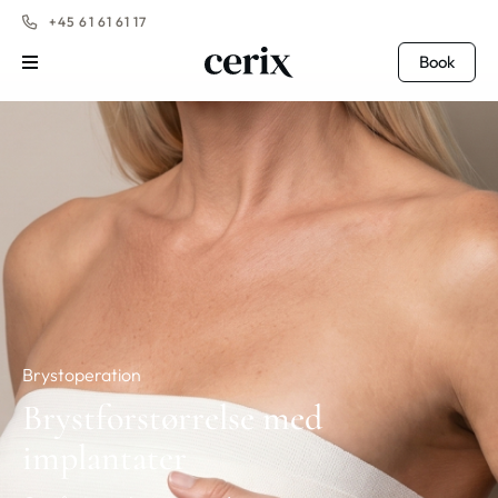
+45 61 61 61 17
Book
Brystoperation
Brystforstørrelse med
implantater