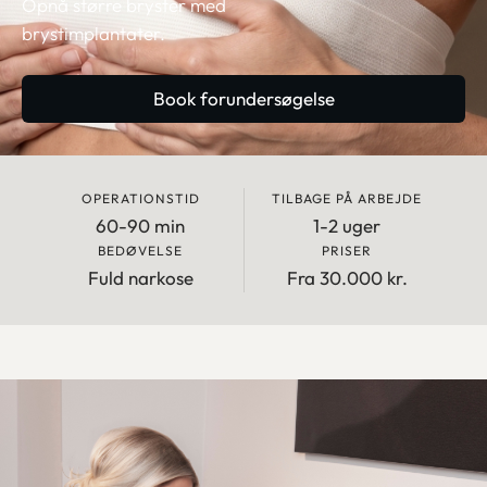
Opnå større bryster med
brystimplantater.
Book forundersøgelse
OPERATIONSTID
TILBAGE PÅ ARBEJDE
60-90 min
1-2 uger
BEDØVELSE
PRISER
Fuld narkose
Fra 30.000 kr.