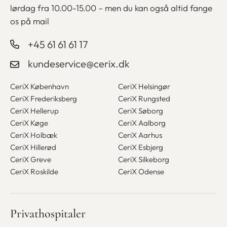
lørdag fra
10.00-15.00 – men du kan også altid fange
os på mail
+45 61 61 61 17
kundeservice@cerix.dk
CeriX København
CeriX Helsingør
CeriX Frederiksberg
CeriX Rungsted
CeriX Hellerup
CeriX Søborg
CeriX Køge
CeriX Aalborg
CeriX Holbæk
CeriX Aarhus
CeriX Hillerød
CeriX Esbjerg
CeriX Greve
CeriX Silkeborg
CeriX Roskilde
CeriX Odense
Privathospitaler