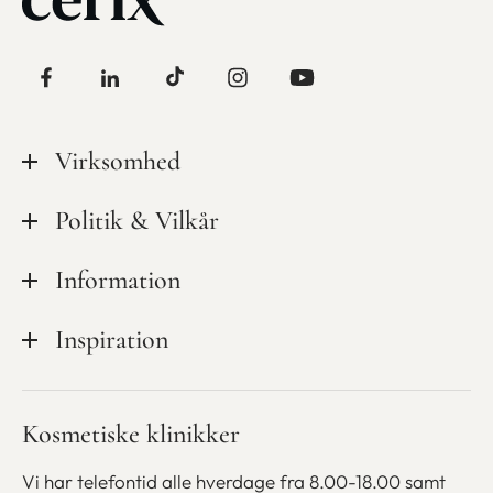
Virksomhed
Tilsynsrapporter
Politik & Vilkår
Kvalitet & sikkerhed
Privatlivspolitik
Information
Mød personalet
Cookiepolitik
Ledige stillinger hos CeriX
Kampagner
Inspiration
Handelsbetingelser
Udstyr
Medlemsskab
Finansiering
Blog
Kosmetiske klinikker
Bliv kosmetisk sygeplejerske
Gavekort
Betaling med ViaBill
Vi har telefontid alle hverdage fra 8.00-18.00 samt