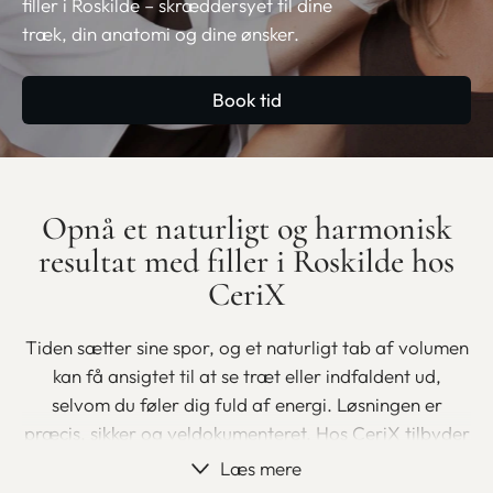
filler i Roskilde – skræddersyet til dine
træk, din anatomi og dine ønsker.
Book tid
Opnå et naturligt og harmonisk
resultat med filler i Roskilde hos
CeriX
Tiden sætter sine spor, og et naturligt tab af volumen
kan få ansigtet til at se træt eller indfaldent ud,
selvom du føler dig fuld af energi. Løsningen er
præcis, sikker og veldokumenteret. Hos CeriX tilbyder
vi professionel behandling med filler i Roskilde til dig,
Læs mere
der ønsker at genskabe ansigtets konturer, udglatte