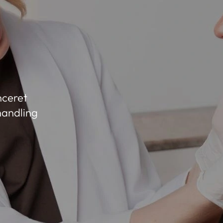
nceret
handling