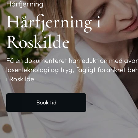
Hårfjerning
Hårfjerning i
Roskilde
Få en dokumenteret hårreduktion med ava
laserteknologi og tryg, fagligt forankret be
i Roskilde.
Book tid