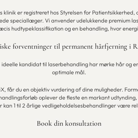
es klinik er registreret hos Styrelsen for Patientsikkerhe
ttede speciallæger. Vi anvender udelukkende premium las
is hudtypeklassifikation og en behandling, hvor energiniv
tiske forventninger til permanent hårfjerning i R
ideelle kandidat til laserbehandling har mørke hår og e
optimale mål.
X, får du en objektiv vurdering af dine muligheder. Form
ehandlingsforløb oplever de fleste en markant udtynding, 
 kan 1 til 2 årlige vedligeholdelsesbehandlinger være rel
Book din konsultation