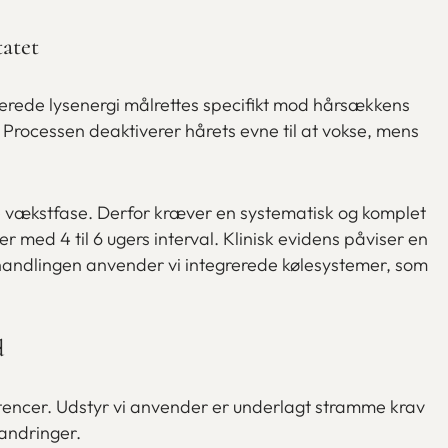
tatet
trerede lysenergi målrettes specifikt mod hårsækkens
Processen deaktiverer hårets evne til at vokse, mens
gene vækstfase. Derfor kræver en systematisk og komplet
er med 4 til 6 ugers interval. Klinisk evidens påviser en
handlingen anvender vi integrerede kølesystemer, som
d
petencer. Udstyr vi anvender er underlagt stramme krav
andringer.