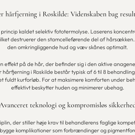
r hårfjerning i Roskilde: Videnskaben bag resul
 princip kaldet selektiv fototermolyse. Laserens koncen
ilket destruerer den stamcelleførende del af hårsækken. 
den omkringliggende hud og væv skånes optimalt.
 kun effekt på de hår, der befinder sig i den aktive ana
hårfjerning i Roskilde består typisk af 6 til 8 behandling
et fuldt kurforløb. For at maksimere komforten under be
effektivt beskytter huden og minimerer ubehag.
Avanceret teknologi og kompromisløs sikkerhe
iplin, der stiller høje krav til behandlerens faglige kom
rebygge komplikationer som forbrændinger og pigmentfor