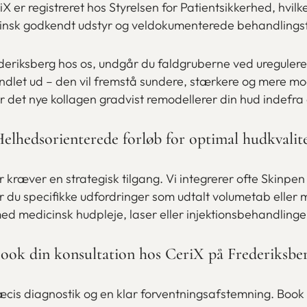
X er registreret hos Styrelsen for Patientsikkerhed, hvilke
insk godkendt udstyr og veldokumenterede behandlingsf
riksberg hos os, undgår du faldgruberne ved uregulerede
andlet ud – den vil fremstå sundere, stærkere og mere m
ter det nye kollagen gradvist remodellerer din hud inde
elhedsorienterede forløb for optimal hudkvalit
 kræver en strategisk tilgang. Vi integrerer ofte Skinpen
 du specifikke udfordringer som udtalt volumetab eller m
 medicinsk hudpleje, laser eller injektionsbehandlinger f
ook din konsultation hos CeriX på Frederiksbe
is diagnostik og en klar forventningsafstemning. Book e