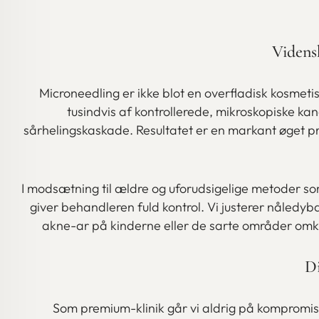
Videns
Microneedling er ikke blot en overfladisk kosmet
tusindvis af kontrollerede, mikroskopiske ka
sårhelingskaskade. Resultatet er en markant øget pro
I modsætning til ældre og uforudsigelige metoder so
giver behandleren fuld kontrol. Vi justerer nåledyb
akne-ar på kinderne eller de sarte områder omkri
Di
Som premium-klinik går vi aldrig på kompromis