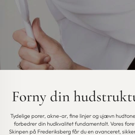
Forny din hudstrukt
Tydelige porer, akne-ar, fine linjer og ujævn hudton
forbedrer din hudkvalitet fundamentalt. Vores fo
Skinpen på Frederiksberg får du en avanceret, sikker