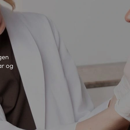
gen
ar og