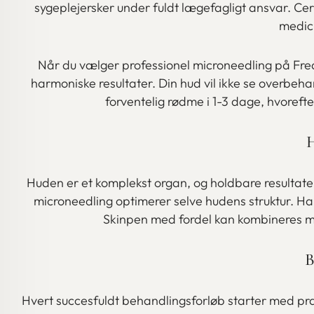
sygeplejersker under fuldt lægefagligt ansvar. Ceri
medic
Når du vælger professionel microneedling på Frede
harmoniske resultater. Din hud vil ikke se overbeh
forventelig rødme i 1-3 dage, hvoref
H
Huden er et komplekst organ, og holdbare resultater
microneedling optimerer selve hudens struktur. Har
Skinpen med fordel kan kombineres med
B
Hvert succesfuldt behandlingsforløb starter med præc