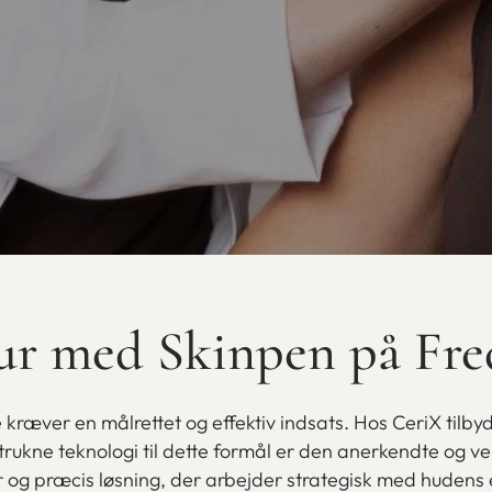
ur med Skinpen på Fre
e kræver en målrettet og effektiv indsats. Hos CeriX tilb
retrukne teknologi til dette formål er den anerkendte o
 og præcis løsning, der arbejder strategisk med hudens e