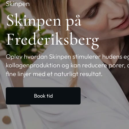
Skinpen
Skinpen på
Frederiksberg
Oplev hvordan Skinpen stimulerer hudens e
kollagenproduktion og kan reducere porer, 
fine linjer med et naturligt resultat.
Book tid