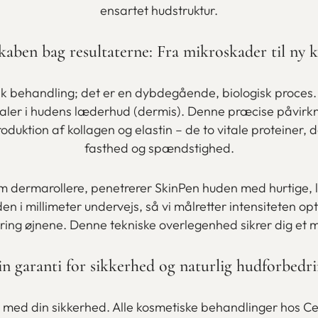
ensartet hudstruktur.
kaben bag resultaterne: Fra mikroskader til ny k
isk behandling; det er en dybdegående, biologisk proces
naler i hudens læderhud (dermis). Denne præcise påvirkni
duktion af kollagen og elastin – de to vitale proteiner,
fasthed og spændstighed.
m dermarollere, penetrerer SkinPen huden med hurtige, 
den i millimeter undervejs, så vi målretter intensiteten
ng øjnene. Denne tekniske overlegenhed sikrer dig et ma
n garanti for sikkerhed og naturlig hudforbedr
 med din sikkerhed. Alle kosmetiske behandlinger hos C