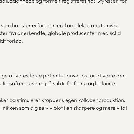
cialuddannede og formelt registreret hos Styrelsen for
er, som har stor erfaring med komplekse anatomiske
ter fra anerkendte, globale producenter med solid
dt forløb.
ge af vores faste patienter anser os for at være den
ilosofi er baseret på subtil forfining og balance.
nker og stimulerer kroppens egen kollagenproduktion.
linikken som dig selv – blot i en skarpere og mere vital