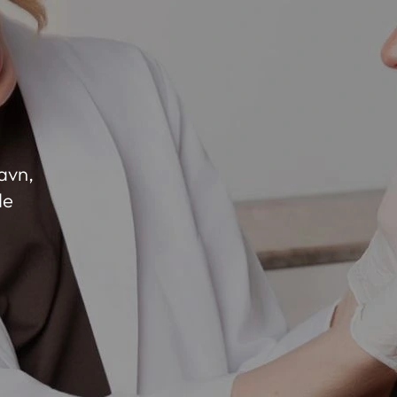
avn,
de