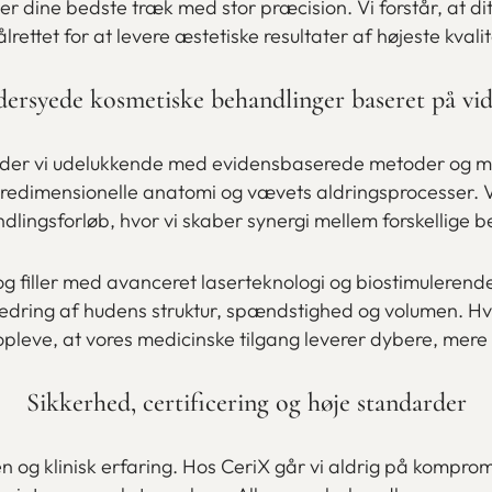
 dine bedste træk med stor præcision. Vi forstår, at dit
lrettet for at levere æstetiske resultater af højeste kvalit
ersyede kosmetiske behandlinger baseret på vi
ejder vi udelukkende med evidensbaserede metoder og ma
redimensionelle anatomi og vævets aldringsprocesser. Vi 
ndlingsforløb, hvor vi skaber synergi mellem forskellige 
 filler med avanceret laserteknologi og biostimulerende
ring af hudens struktur, spændstighed og volumen. Hvis 
opleve, at vores medicinske tilgang leverer dybere, mere 
Sikkerhed, certificering og høje standarder
 og klinisk erfaring. Hos CeriX går vi aldrig på kompro