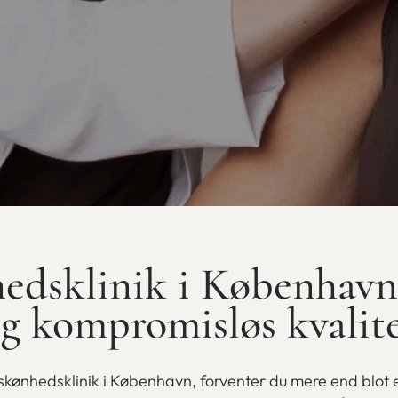
edsklinik i København:
g kompromisløs kvalit
 skønhedsklinik i København, forventer du mere end blot 