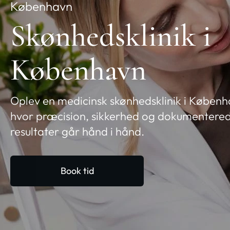
København
Skønhedsklinik i
København
Oplev en medicinsk skønhedsklinik i Københ
hvor præcision, sikkerhed og dokumentere
resultater går hånd i hånd.
Book tid