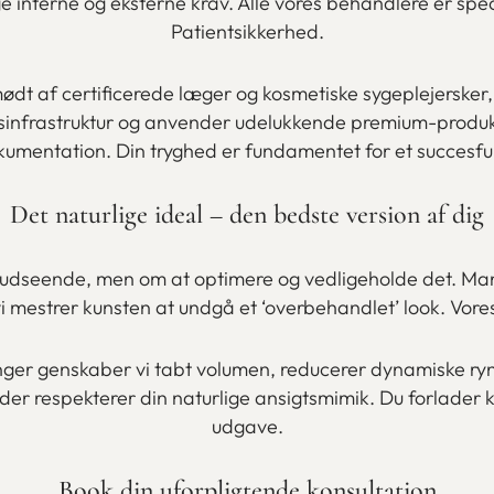
e interne og eksterne krav. Alle vores behandlere er spe
Patientsikkerhed.
d mødt af certificerede læger og kosmetiske sygeplejersk
edsinfrastruktur og anvender udelukkende premium-produk
okumentation. Din tryghed er fundamentet for et succesful
Det naturlige ideal – den bedste version af dig
 udseende, men om at optimere og vedligeholde det. Man
 mestrer kunsten at undgå et ‘overbehandlet’ look. Vores f
nger genskaber vi tabt volumen, reducerer dynamiske ry
 der respekterer din naturlige ansigtsmimik. Du forlader k
udgave.
Book din uforpligtende konsultation