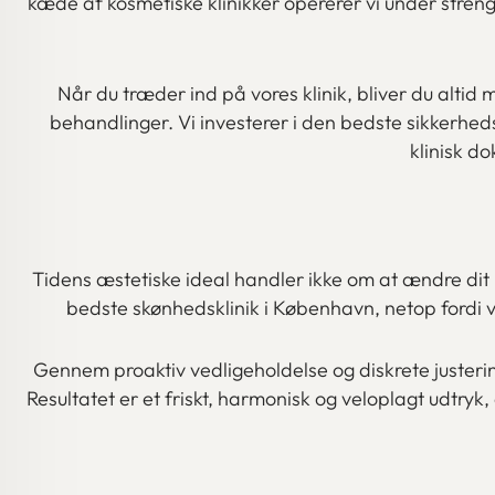
kæde af kosmetiske klinikker opererer vi under streng
Når du træder ind på vores klinik, bliver du alti
behandlinger. Vi investerer i den bedste sikkerh
klinisk d
Tidens æstetiske ideal handler ikke om at ændre dit
bedste skønhedsklinik i København, netop fordi vi
Gennem proaktiv vedligeholdelse og diskrete justeri
Resultatet er et friskt, harmonisk og veloplagt udtryk,