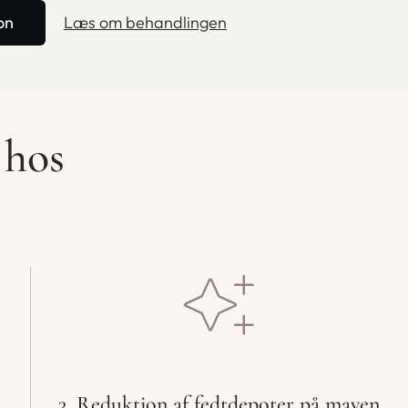
on
Læs om behandlingen
 hos
3. Reduktion af fedtdepoter på maven