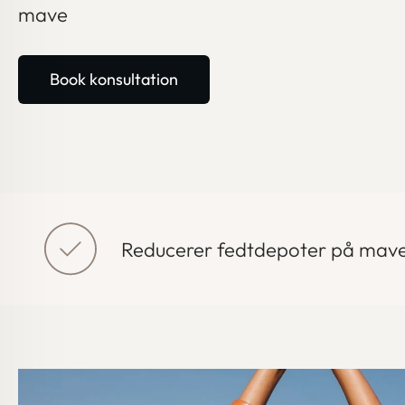
mave
Book konsultation
Reducerer fedtdepoter på mav