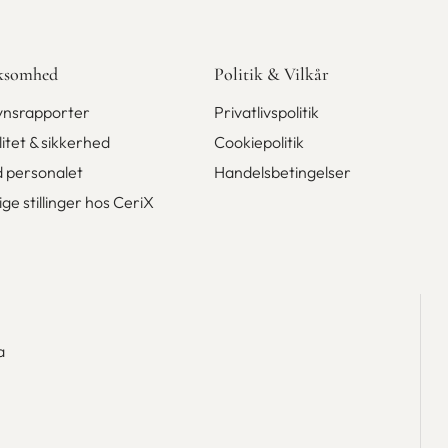
ksomhed
Politik & Vilkår
synsrapporter
Privatlivspolitik
itet & sikkerhed
Cookiepolitik
 personalet
Handelsbetingelser
ge stillinger hos CeriX
a