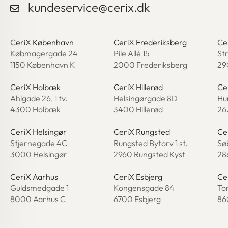
kundeservice@cerix.dk
CeriX København
CeriX Frederiksberg
Ce
Købmagergade 24
Pile Allé 15
St
1150 København K
2000 Frederiksberg
29
CeriX Holbæk
CeriX Hillerød
Ce
Ahlgade 26, 1 tv.
Helsingørgade 8D
Hu
4300 Holbæk
3400 Hillerød
26
CeriX Helsingør
CeriX Rungsted
Ce
Stjernegade 4C
Rungsted Bytorv 1 st.
Sø
3000 Helsingør
2960 Rungsted Kyst
28
CeriX Aarhus
CeriX Esbjerg
Ce
Guldsmedgade 1
Kongensgade 84
Tor
8000 Aarhus C
6700 Esbjerg
86