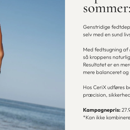
sommer: 
Genstridige fedtde
selv med en sund liv
Med fedtsugning af 
så kroppens naturli
Resultatet er en mer
mere balanceret og 
Hos CeriX udføres b
præcision, sikkerhed
Kampagnepris:
27.9
*Kan ikke kombinere