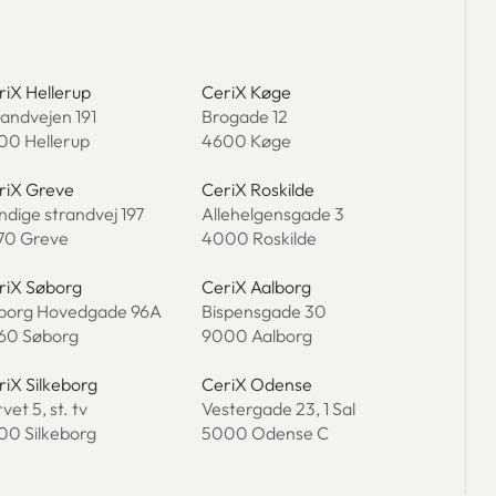
riX Hellerup
CeriX Køge
randvejen 191
Brogade 12
00 Hellerup
4600 Køge
riX Greve
CeriX Roskilde
ndige strandvej 197
Allehelgensgade 3
70 Greve
4000 Roskilde
riX Søborg
CeriX Aalborg
borg Hovedgade 96A
Bispensgade 30
60 Søborg
9000 Aalborg
riX Silkeborg
CeriX Odense
vet 5, st. tv
Vestergade 23, 1 Sal
00 Silkeborg
5000 Odense C