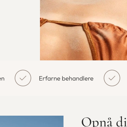
en
Erfarne behandlere
Opnå di