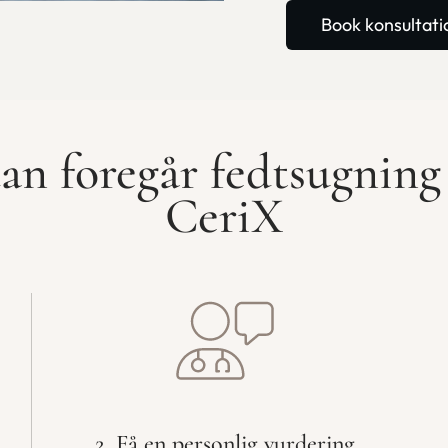
Book konsultati
an foregår fedtsugning
CeriX
2. Få en personlig vurdering