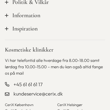
Politik & Vilkår
Kvalitet & sikkerhed
Privatlivspolitik
Information
Mød personalet
Cookiepolitik
Ledige stillinger hos CeriX
Kampagner
Inspiration
Handelsbetingelser
Udstyr
Medlemsskab
Finansiering
Blog
Kosmetiske klinikker
Bliv kosmetisk sygeplejerske
Gavekort
Betaling med ViaBill
Vi har telefontid alle hverdage fra 8.00-18.00 samt
lørdag fra
10.00-15.00 – men du kan også altid fange
os på mail
+45 61 61 61 17
kundeservice@cerix.dk
CeriX København
CeriX Helsingør