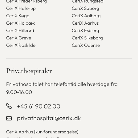
CeriX Frederiksberg
CeriX Rungsted
CeriX Hellerup
CeriX Søborg
CeriX Køge
CeriX Aalborg
CeriX Holbæk
CeriX Aarhus
CeriX Hillerød
CeriX Esbjerg
CeriX Greve
CeriX Silkeborg
CeriX Roskilde
CeriX Odense
Privathospitaler
Privathospitalet har telefontid alle
hverdage fra
9.00-16.00
+45 61 90 02 00
privathospital@cerix.dk
CeriX Aarhus (kun forundersøgelse)